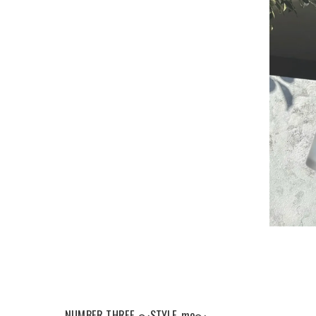
NUMBER THREE ～STYLE_me～