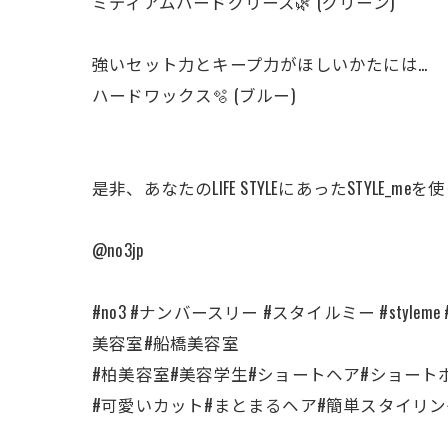
ミディアムハードグリース🌿 (グリーン)
強いセット力とキープ力がほしいかたには…
ハードワックス🫧 (ブルー)
是非、あなたのLIFE STYLEにあったSTYLE_m
@no3jp
#no3 #ナンバースリー #スタイルミー #sty
美容室#船橋美容室
#柏美容室#美容学生#ショートヘア#ショート
#可愛いカット#まとまるヘア#簡単スタイリ