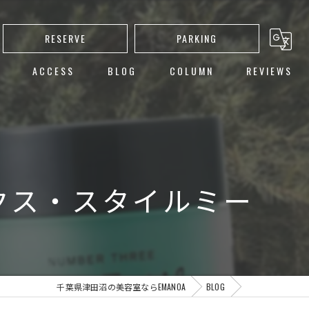
RESERVE
PARKING
ACCESS
BLOG
COLUMN
REVIEWS
し
ト
ー
ス・スタイルミー⁡
カット
千葉県津田沼の美容室ならEMANOA
BLOG