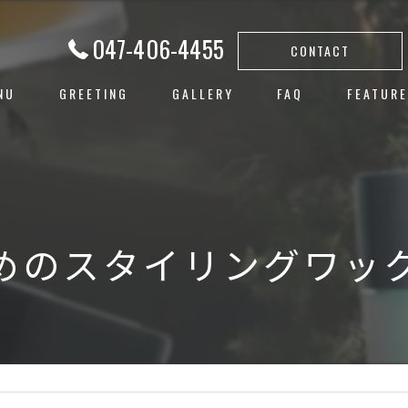
047-406-4455
CONTACT
NU
GREETING
GALLERY
FAQ
FEATURE
白髪ぼか
ハイライ
ヘアカラ
めのスタイリングワック
レイヤー
子連れ