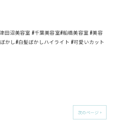
柏 #津田沼美容室 #千葉美容室#船橋美容室 #美容
ぼかし#白髪ぼかしハイライト #可愛いカット
次のページ >