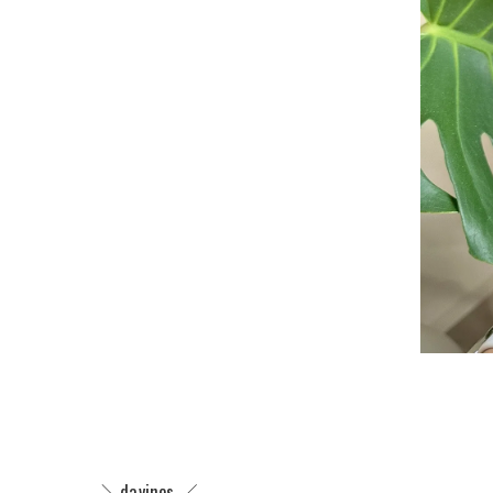
＼davines ／