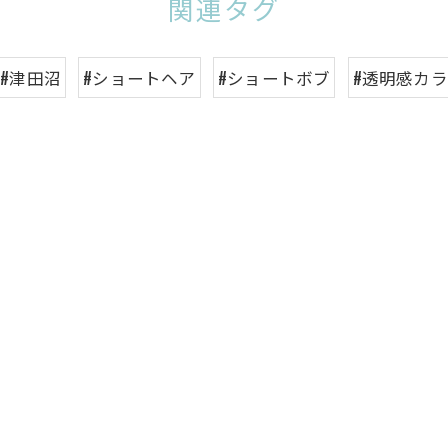
関連タグ
#津田沼
#ショートヘア
#ショートボブ
#透明感カ