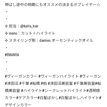
伸ばし途中の時期にもオススメの決まるボブレイヤー‪☆
・
・
✣ 担当￤@keita_hair
✣ menu￤カット＋ハイライト
✣ スタイリング剤￤davines オーセンティックオイル
・
#EMANOA
・
・
#ヴィーガンカラー #ヴィーガンハイライト #ヴィーガン
#津田沼 #千葉 #船橋 #柏 #津田沼美容室 #千葉美容室#船
橋美容室 #ハイライト#シークレットハイライト#透明感
カラー#ケアカラー#白髪ぼかし#白髪ぼかしハイライト#
デザインカラー