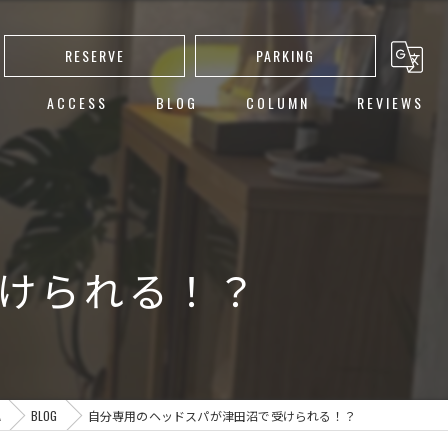
RESERVE
PARKING
ACCESS
BLOG
COLUMN
REVIEWS
し
ト
ー
けられる！？
カット
A
BLOG
自分専用のヘッドスパが津田沼で受けられる！？