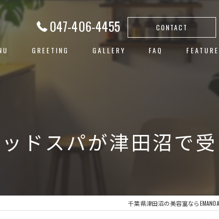
047-406-4455
CONTACT
NU
GREETING
GALLERY
FAQ
FEATURE
白髪ぼか
ハイライ
ヘアカラ
ヘッドスパが津田沼で受
レイヤー
子連れ
千葉県津田沼の美容室ならEMANO