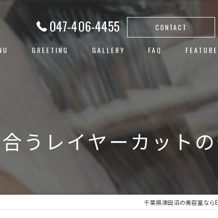
047-406-4455
CONTACT
NU
GREETING
GALLERY
FAQ
FEATURE
白髪ぼか
ハイライ
ヘアカラ
似合うレイヤーカットの
レイヤー
子連れ
千葉県津田沼の美容室ならEM