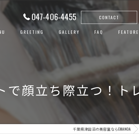
047-406-4455
CONTACT
NU
GREETING
GALLERY
FAQ
FEATURE
白髪ぼか
ハイライ
ヘアカラ
トで顔立ち際立つ！ト
レイヤー
子連れ
千葉県津田沼の美容室ならEMANOA