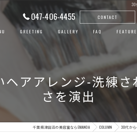
3
047-406-4455
CONTACT
NU
GREETING
GALLERY
FAQ
FEATURE
白髪ぼか
ハイライ
いヘアアレンジ-洗練
ヘアカラ
さを演出
レイヤー
子連れ
千葉県津田沼の美容室ならEMANOA
COLUMN
30代か