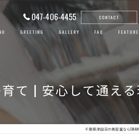
047-406-4455
CONTACT
NU
GREETING
GALLERY
FAQ
FEATURE
白髪ぼか
ハイライ
ヘアカラ
育て | 安心して通え
レイヤー
子連れ
千葉県津田沼の美容室ならEMAN