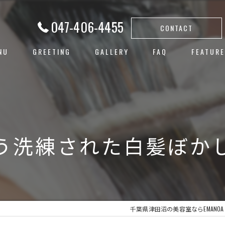
047-406-4455
CONTACT
NU
GREETING
GALLERY
FAQ
FEATURE
白髪ぼか
ハイライ
ヘアカラ
う洗練された白髪ぼか
レイヤー
子連れ
千葉県津田沼の美容室ならEMANOA