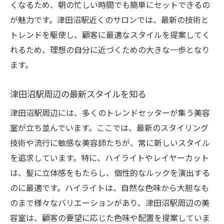
くなるため、朝の忙しい時間でも簡単にセットできるの
髪の健康を守るための注意点
が魅力です。津田沼駅近くのサロンでは、最新の技術と
リアルなビフォーアフターを参考にする
トレンドを駆使し、顧客に最適なスタイルを提案してく
日常が輝く津田沼駅のハイライトで魅力を倍増
れるため、理想の自分に近づくための大きな一歩となり
日常を彩るハイライトの魅力
ます。
スタイリングが楽になるハイライト
津田沼駅周辺の最新スタイルを知る
津田沼駅で見つける自然な輝き
自分らしさを引き出すカラー選び
津田沼駅周辺には、多くのトレンドセッターが集う美容
室が立ち並んでいます。ここでは、最新のスタイリング
美容師の技術で差がつく仕上がり
技術や流行に敏感な美容師たちが、常に新しいスタイル
自宅でのメンテナンス方法
を追求しています。特に、ハイライトやレイヤーカット
津田沼駅で体験するレイヤーカットの魔法的な
は、髪に立体感をもたらし、個性的なルックを演出する
効果
のに最適です。ハイライトは、自然な色味から大胆なも
レイヤーカットの魔法を知る
のまで様々なバリエーションがあり、津田沼駅周辺の美
津田沼駅で体験する驚きの効果
容室は、顧客の要望に応じた色味や配置を提案していま