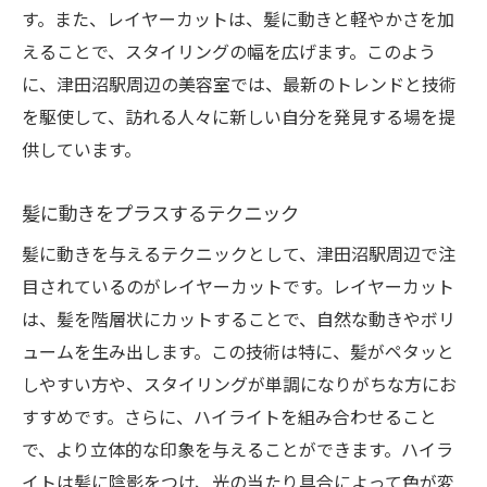
髪に動きを生むカット術
す。また、レイヤーカットは、髪に動きと軽やかさを加
日常に取り入れたいレイヤースタイル
えることで、スタイリングの幅を広げます。このよう
スタイリストの技術で変わる印象
に、津田沼駅周辺の美容室では、最新のトレンドと技術
を駆使して、訪れる人々に新しい自分を発見する場を提
定期的なカットで維持する美しさ
供しています。
レイヤーカットとハイライト津田沼駅で理想の
スタイルを手に入れる
髪に動きをプラスするテクニック
理想のスタイルを作るポイント
髪に動きを与えるテクニックとして、津田沼駅周辺で注
レイヤーカットとハイライトの組み合わせ
目されているのがレイヤーカットです。レイヤーカット
津田沼駅周辺でのベストオプション
は、髪を階層状にカットすることで、自然な動きやボリ
自分に合ったスタイルを見つける方法
ュームを生み出します。この技術は特に、髪がペタッと
スタイルチェンジに必要な相談
しやすい方や、スタイリングが単調になりがちな方にお
最新技術で叶えるスタイル
すすめです。さらに、ハイライトを組み合わせること
津田沼駅で叶えるハイライトとレイヤーカット
で、より立体的な印象を与えることができます。ハイラ
のコラボレーション
イトは髪に陰影をつけ、光の当たり具合によって色が変