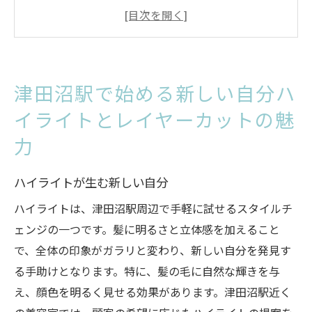
レイヤーカットで印象を変える
津田沼駅周辺の最新スタイルを知る
髪に動きをプラスするテクニック
ハイライトの選び方とその効果
津田沼駅で始める新しい自分ハ
美容室選びで失敗しないために
イライトとレイヤーカットの魅
レイヤーカットで変わる髪型津田沼駅でのトレ
力
ンドを追う
津田沼駅で人気のレイヤーカット
ハイライトが生む新しい自分
レイヤーカットの持つ可能性
ハイライトは、津田沼駅周辺で手軽に試せるスタイルチ
最新トレンドのレイヤースタイル
ェンジの一つです。髪に明るさと立体感を加えること
髪質別レイヤーカットのアプローチ
で、全体の印象がガラリと変わり、新しい自分を発見す
レイヤーカットで日常を彩る方法
る手助けとなります。特に、髪の毛に自然な輝きを与
スタイリストおすすめのカット術
え、顔色を明るく見せる効果があります。津田沼駅近く
津田沼駅周辺で人気のハイライトその秘密に迫