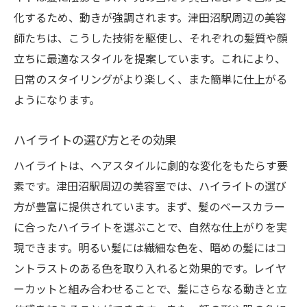
化するため、動きが強調されます。津田沼駅周辺の美容
コラボレーションで実現する新しい自分
師たちは、こうした技術を駆使し、それぞれの髪質や顔
ハイライトとレイヤーカットの相乗効果
立ちに最適なスタイルを提案しています。これにより、
津田沼駅で体験する独自スタイル
日常のスタイリングがより楽しく、また簡単に仕上がる
組み合わせで得られるヘアスタイルの魅力
ようになります。
美容師との信頼関係が鍵
自分らしさを表現するヘアスタイル
ハイライトの選び方とその効果
ハイライトは、ヘアスタイルに劇的な変化をもたらす要
素です。津田沼駅周辺の美容室では、ハイライトの選び
方が豊富に提供されています。まず、髪のベースカラー
に合ったハイライトを選ぶことで、自然な仕上がりを実
現できます。明るい髪には繊細な色を、暗めの髪にはコ
ントラストのある色を取り入れると効果的です。レイヤ
ーカットと組み合わせることで、髪にさらなる動きと立