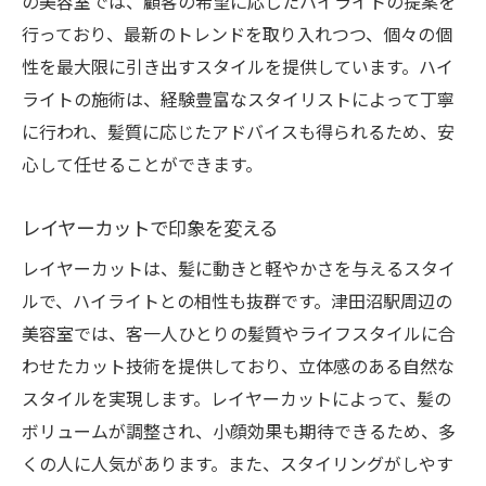
の美容室では、顧客の希望に応じたハイライトの提案を
る
行っており、最新のトレンドを取り入れつつ、個々の個
性を最大限に引き出すスタイルを提供しています。ハイ
ハイライトの魅力を探る
ライトの施術は、経験豊富なスタイリストによって丁寧
津田沼駅周辺の美容室で試すべきスタイル
に行われ、髪質に応じたアドバイスも得られるため、安
自然な輝きを引き出すハイライト技術
心して任せることができます。
ハイライトがもたらす立体感
季節ごとのおすすめハイライトカラー
レイヤーカットで印象を変える
プロが教えるハイライトの活かし方
レイヤーカットは、髪に動きと軽やかさを与えるスタイ
津田沼駅で完全変身ハイライトとレイヤーカッ
ルで、ハイライトとの相性も抜群です。津田沼駅周辺の
トの実力
美容室では、客一人ひとりの髪質やライフスタイルに合
ハイライトとレイヤーカットで叶える変身
わせたカット技術を提供しており、立体感のある自然な
津田沼駅の美容室で得られる体験
スタイルを実現します。レイヤーカットによって、髪の
ボリュームが調整され、小顔効果も期待できるため、多
変身に必要なカウンセリングのポイント
くの人に人気があります。また、スタイリングがしやす
なりたいイメージを叶える施術