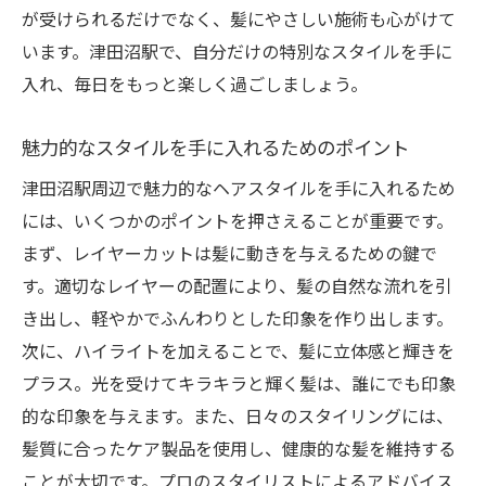
が受けられるだけでなく、髪にやさしい施術も心がけて
津田沼駅で選ばれるスタイルの特徴
います。津田沼駅で、自分だけの特別なスタイルを手に
地域で愛されるスタイルの秘密
入れ、毎日をもっと楽しく過ごしましょう。
光を反射するハイライトで津田沼駅で華やかな
印象を手に入れる
魅力的なスタイルを手に入れるためのポイント
ハイライトで得られる輝きを津田沼駅で体
津田沼駅周辺で魅力的なヘアスタイルを手に入れるため
感
には、いくつかのポイントを押さえることが重要です。
髪に光を与えるハイライトの効果
まず、レイヤーカットは髪に動きを与えるための鍵で
津田沼駅でのハイライトの最新技術
す。適切なレイヤーの配置により、髪の自然な流れを引
華やかな印象を与えるハイライトの選び方
き出し、軽やかでふんわりとした印象を作り出します。
光を反射するハイライトの秘密
次に、ハイライトを加えることで、髪に立体感と輝きを
津田沼駅でのスタイルチェンジの魅力
プラス。光を受けてキラキラと輝く髪は、誰にでも印象
的な印象を与えます。また、日々のスタイリングには、
津田沼駅でレイヤーカットとハイライトを駆使
髪質に合ったケア製品を使用し、健康的な髪を維持する
して自分らしさを演出
ことが大切です。プロのスタイリストによるアドバイス