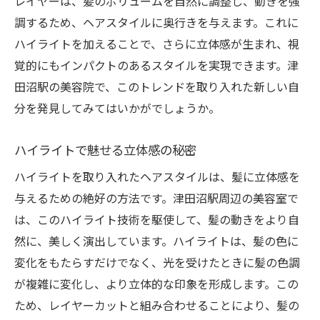
レイヤーは、髪のボリュームを自然に調整し、動きを強
津田沼駅で見つける立体感あふれるハイライト
調するため、ヘアスタイルに奥行きを与えます。これに
スタイル
ハイライトを加えることで、さらに立体感が生まれ、視
覚的にもインパクトのあるスタイルを実現できます。津
津田沼駅でのハイライトの魅力を探る
田沼駅の美容院で、このトレンドを取り入れた新しい自
髪に深みを与えるハイライトのテクニック
分を発見してみてはいかがでしょうか。
立体感を演出するハイライトの選び方
津田沼駅でのハイライトの最新トレンド
ハイライトで魅せる立体感の秘密
ハイライトで新たな魅力を引き出す方法
ハイライトを取り入れたヘアスタイルは、髪に立体感を
津田沼駅で体感する華やかなハイライト
与えるための絶好の方法です。津田沼駅周辺の美容室で
新しい自分に出会う津田沼駅のレイヤーカット
は、このハイライト技術を駆使して、髪の動きをより自
＆ハイライト
然に、美しく演出しています。ハイライトは、髪の色に
津田沼駅でのスタイルチェンジのすすめ
変化をもたらすだけでなく、光を受けたときに髪の色調
レイヤーカットとハイライトで新たな自分
が複雑に変化し、より立体的な印象を形成します。この
を発見
ため、レイヤーカットと組み合わせることにより、髪の