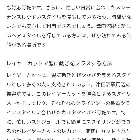
ビネーション
も対応可能です。さらに、忙しい日常に合わせたメンテ
津田沼駅でトライしたい最新スタイル
ナンスしやすいスタイルを提供しているため、時間がな
スタイル革命を実現するテクニック
い方でも安心して利用できるでしょう。津田沼駅で新し
津田沼駅でのトレンドをリードするスタイ
いヘアスタイルを探している方には、ぜひ訪れてみる価
ル
値がある場所です。
自分らしさを引き出すためのヘアスタイル
レイヤーカットで髪に動きをプラスする方法
髪に動きをプラス！津田沼駅で叶えるレイヤー
カットの魅力
レイヤーカットは、髪に動きと軽やかさを与えるスタイ
ルとして多くの人に支持されています。津田沼駅周辺の
レイヤーカットで髪の質感を変える
美容院では、このレイヤーカットを得意とするスタイリ
津田沼駅で見つける動きのあるスタイル
ストが揃っており、それぞれのクライアントの髪質やラ
レイヤーカットで日常を華やかに
イフスタイルに合わせたカスタマイズが可能です。特
津田沼駅でのレイヤーカットの特殊技術
に、忙しいスケジュールでも簡単にスタイリングができ
髪に軽やかさを与える秘訣
るのがレイヤーカットの魅力です。適切にカットされた
津田沼駅で人気のレイヤーカットの特徴