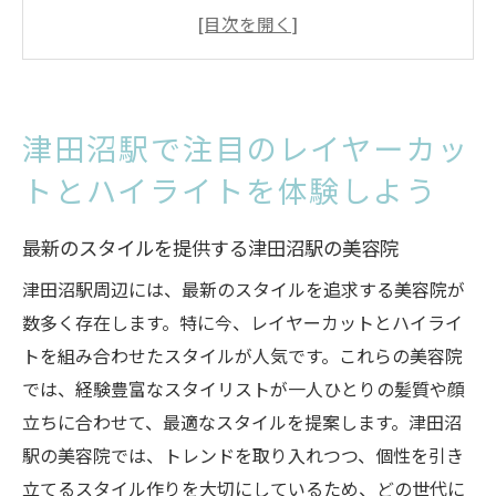
院
レイヤーカットで髪に動きをプラスする方
法
ハイライトで魅せる立体感の秘密
津田沼駅で注目のレイヤーカッ
津田沼駅で体感するカスタマイズ可能なス
トとハイライトを体験しよう
タイリング
魅力的なスタイルを手に入れるためのポイ
最新のスタイルを提供する津田沼駅の美容院
ント
津田沼駅周辺には、最新のスタイルを追求する美容院が
津田沼駅で新たな自分に出会う
数多く存在します。特に今、レイヤーカットとハイライ
魅力的なレイヤーカットとハイライトで津田沼
トを組み合わせたスタイルが人気です。これらの美容院
駅周辺のスタイル革命
では、経験豊富なスタイリストが一人ひとりの髪質や顔
津田沼駅のスタイリストが提案する革新的
立ちに合わせて、最適なスタイルを提案します。津田沼
なヘアスタイル
駅の美容院では、トレンドを取り入れつつ、個性を引き
レイヤーカットとハイライトのベストコン
立てるスタイル作りを大切にしているため、どの世代に