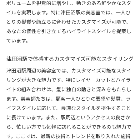
ボリュームを視覚的に増やし、動きのある鮮やかなスタ
津田沼駅でのスタイル変革のプロセス
イルを実現します。特に津田沼駅の美容室では、一人ひ
新しい自分に出会うためのヘアスタイル
とりの髪質や顔立ちに合わせたカスタマイズが可能で、
津田沼駅でのスタイルチェンジを楽しむ方
あなたの個性を引き立てるハイライトスタイルを提案し
法
ています。
変化を楽しむためのスタイリングのコツ
津田沼駅近くの美容院でレイヤーカットとハイ
津田沼駅で体感するカスタマイズ可能なスタイリング
ライトが人気の理由
津田沼駅周辺の美容室では、カスタマイズ可能なスタイ
津田沼駅の美容院が提供する魅力的なスタ
リングが大きな魅力です。特にレイヤーカットとハイラ
イル
イトの組み合わせは、髪に独自の動きと深みをもたらし
レイヤーカットとハイライトが支持される
ます。美容師たちは、顧客一人ひとりの要望や髪質、ラ
理由
イフスタイルに応じて、最適なスタイルを提供すること
津田沼駅での人気スタイルの背景
に長けています。また、駅周辺というアクセスの良さか
美容院で体感するプロフェッショナルな技
ら、忙しい方でも気軽に訪れることができるのも魅力で
術
す。ここでは、最新の技術とトレンドを取り入れた施術