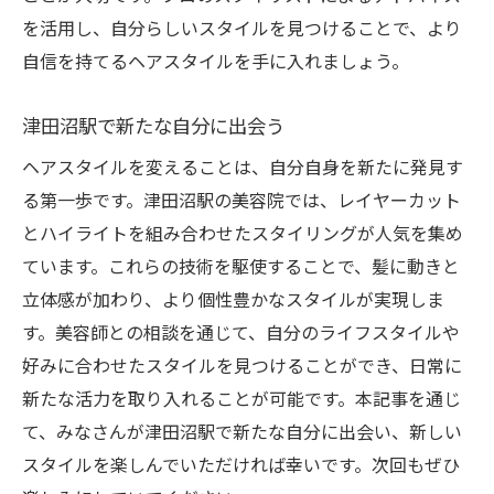
個性を引き出すレイヤーカットのテクニッ
を活用し、自分らしいスタイルを見つけることで、より
ク
自信を持てるヘアスタイルを手に入れましょう。
ハイライトで自分だけのスタイルを創る
津田沼駅でのスタイルのカスタマイズ方法
津田沼駅で新たな自分に出会う
自分らしい印象を与えるためのスタイリン
ヘアスタイルを変えることは、自分自身を新たに発見す
グ
る第一歩です。津田沼駅の美容院では、レイヤーカット
津田沼駅で新たな自分を発見する方法
とハイライトを組み合わせたスタイリングが人気を集め
レイヤーカットとハイライトで個性を演出
ています。これらの技術を駆使することで、髪に動きと
立体感が加わり、より個性豊かなスタイルが実現しま
す。美容師との相談を通じて、自分のライフスタイルや
好みに合わせたスタイルを見つけることができ、日常に
新たな活力を取り入れることが可能です。本記事を通じ
て、みなさんが津田沼駅で新たな自分に出会い、新しい
スタイルを楽しんでいただければ幸いです。次回もぜひ