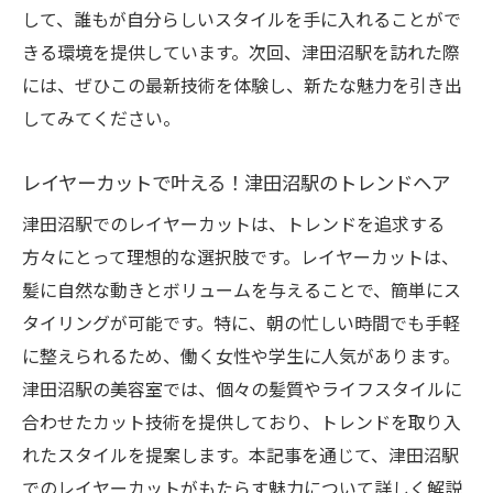
して、誰もが自分らしいスタイルを手に入れることがで
毎日のスタイリングが楽になる理由とは？
きる環境を提供しています。次回、津田沼駅を訪れた際
レイヤーカットで日々のスタイルをもっと
には、ぜひこの最新技術を体験し、新たな魅力を引き出
簡単に
してみてください。
自分らしさを引き立てる！レイヤーカットのス
タイリングテクニック
レイヤーカットで叶える！津田沼駅のトレンドヘア
レイヤーカットで個性を引き出すテクニッ
津田沼駅でのレイヤーカットは、トレンドを追求する
ク
方々にとって理想的な選択肢です。レイヤーカットは、
自分に合ったスタイルを見つけるためのヒ
髪に自然な動きとボリュームを与えることで、簡単にス
ント
タイリングが可能です。特に、朝の忙しい時間でも手軽
レイヤーカットで自分らしさを表現する
に整えられるため、働く女性や学生に人気があります。
津田沼駅のスタイリストが教えるカットの
津田沼駅の美容室では、個々の髪質やライフスタイルに
技法
合わせたカット技術を提供しており、トレンドを取り入
スタイルテクニックで魅力を最大化
れたスタイルを提案します。本記事を通じて、津田沼駅
あなたにぴったりなレイヤーカットを見つ
でのレイヤーカットがもたらす魅力について詳しく解説