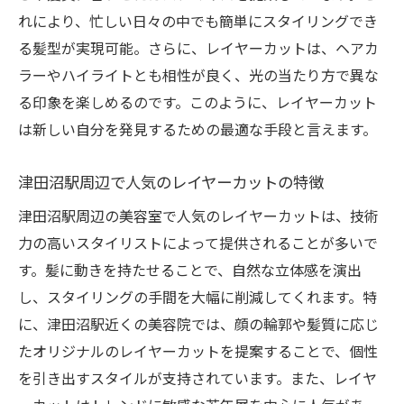
朝の時間を節約！レイヤーカットの利便性
れにより、忙しい日々の中でも簡単にスタイリングでき
レイヤーカットでラクラクヘアスタイリン
る髪型が実現可能。さらに、レイヤーカットは、ヘアカ
グ
ラーやハイライトとも相性が良く、光の当たり方で異な
忙しい人におすすめ！簡単なレイヤースタ
る印象を楽しめるのです。このように、レイヤーカット
イル
は新しい自分を発見するための最適な手段と言えます。
時短を叶えるレイヤーカットとは？
津田沼駅周辺で人気のレイヤーカットの特徴
レイヤーカットで毎朝のセットがもっと簡
単に
津田沼駅周辺の美容室で人気のレイヤーカットは、技術
津田沼駅で手に入れる！簡単スタイリング
力の高いスタイリストによって提供されることが多いで
の秘訣
す。髪に動きを持たせることで、自然な立体感を演出
プロ仕上がりを自宅で実現！レイヤーカットの
し、スタイリングの手間を大幅に削減してくれます。特
魅力
に、津田沼駅近くの美容院では、顔の輪郭や髪質に応じ
たオリジナルのレイヤーカットを提案することで、個性
自宅でプロの仕上がりを再現する方法
を引き出すスタイルが支持されています。また、レイヤ
レイヤーカットでプロフェッショナルな見