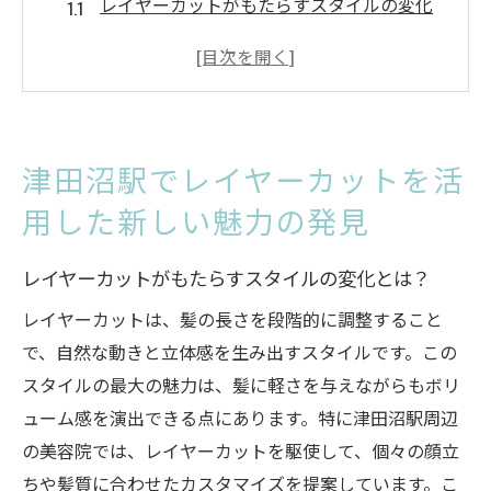
レイヤーカットがもたらすスタイルの変化
とは？
津田沼駅周辺で人気のレイヤーカットの特
徴
レイヤーカットが引き出すあなたの新しい
津田沼駅でレイヤーカットを活
魅力
用した新しい魅力の発見
津田沼駅で体験できる最新のレイヤーカッ
ト技術
レイヤーカットがもたらすスタイルの変化とは？
レイヤーカットで叶える！津田沼駅のトレ
ンドヘア
レイヤーカットは、髪の長さを段階的に調整すること
で、自然な動きと立体感を生み出すスタイルです。この
津田沼駅の美容室で見つける理想のレイヤ
スタイルの最大の魅力は、髪に軽さを与えながらもボリ
ーカット
ューム感を演出できる点にあります。特に津田沼駅周辺
忙しい日々に最適！レイヤーカットで簡単スタ
の美容院では、レイヤーカットを駆使して、個々の顔立
イリング
ちや髪質に合わせたカスタマイズを提案しています。こ