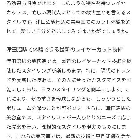
る効果も期待できます。このような特性を持つレイヤー
動きのあるスタイリングが可能なレイヤー
カットは、忙しい現代人にとっての救世主とも言えるス
カット
タイルです。津田沼駅周辺の美容室でのカット体験を通
レイヤーカットでトレンドを先取り
じて、新しい自分を発見してみてはいかがでしょうか。
津田沼駅で提案する動きのあるヘアスタイ
ル
津田沼駅で体験できる最新のレイヤーカット技術
レイヤーカットで流行を取り入れる方法
津田沼駅の美容院では、最新のレイヤーカット技術を駆
津田沼駅のレイヤーカットで毎日のスタイリン
使したスタイリングが楽しめます。特に、現代のトレン
グを楽に
ドを反映した技術は、その人に合ったカスタマイズを可
毎日のセットが楽になるレイヤーカットの
能にしており、日々のスタイリングを簡単にします。こ
秘密
れにより、髪の重さを軽減しながらも、しっかりとした
津田沼駅で手に入れる！毎日簡単スタイリ
ボリュームを保つことが可能です。さらに、津田沼駅の
ング
美容室では、スタイリストが一人ひとりのニーズに応じ
毎日を楽しくするレイヤーカットの提案
た提案を行い、理想的なスタイルを現実のものにしま
津田沼駅で叶える日常スタイルの革命
す。これらの美容室では、最新の技術と専門知識を活か