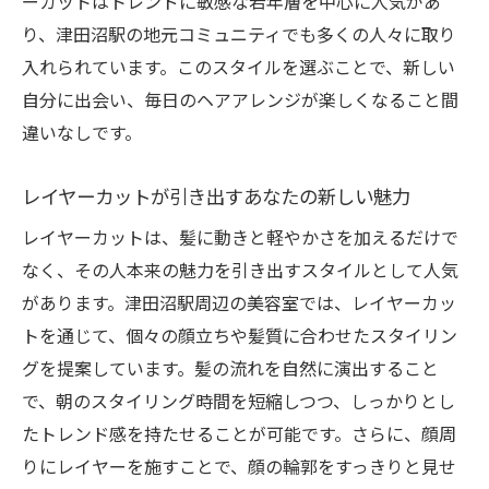
ーカットはトレンドに敏感な若年層を中心に人気があ
た目を手に入れる
り、津田沼駅の地元コミュニティでも多くの人々に取り
簡単にスタイリング！レイヤーカットの利
入れられています。このスタイルを選ぶことで、新しい
点
自分に出会い、毎日のヘアアレンジが楽しくなること間
レイヤーカットがもたらす自信の髪型
違いなしです。
自宅でもサロン帰りのような仕上がりを実
現
レイヤーカットが引き出すあなたの新しい魅力
自信を持って出かけられるレイヤーカット
レイヤーカットは、髪に動きと軽やかさを加えるだけで
の魅力
なく、その人本来の魅力を引き出すスタイルとして人気
髪の動きを生かすレイヤーカットでトレンドス
があります。津田沼駅周辺の美容室では、レイヤーカッ
タイルを手に入れる
トを通じて、個々の顔立ちや髪質に合わせたスタイリン
髪の動きを最大限に引き出すレイヤーカッ
グを提案しています。髪の流れを自然に演出すること
ト
で、朝のスタイリング時間を短縮しつつ、しっかりとし
トレンドに合わせたレイヤーカットの選び
たトレンド感を持たせることが可能です。さらに、顔周
方
りにレイヤーを施すことで、顔の輪郭をすっきりと見せ