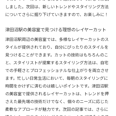
けよう
しました。次回は、新しいトレンドやスタイリング方法
についてさらに掘り下げていきますので、お楽しみに！
軽やかさと動きを両立する津田沼駅のレイヤー
カット
津田沼駅の美容室で見つける理想のレイヤーカット
軽やかで動きのあるヘアスタイルの魅力
津田沼駅周辺の美容室では、多様なレイヤーカットのス
津田沼駅で体験できる動きのあるレイヤー
タイルが提供されており、自分にぴったりのスタイルを
カット
見つけることができます。カットの技術はもちろんのこ
レイヤーカットが叶える軽やかさの秘密
と、スタイリストが提案するスタイリング方法は、自宅
津田沼駅で発見する動きのあるスタイル
での手軽さとプロフェッショナルな仕上がりを両立させ
軽さと自由を手に入れるレイヤーカット
ます。忙しい日常生活において、毎朝のスタイリングに
津田沼駅の美容室で動きを楽しむ髪型
時間をかけずに済むのは嬉しいポイントです。津田沼駅
簡単に美しく！津田沼駅のレイヤーカットで叶
の美容室で提供されるレイヤーカットは、トレンドを押
える理想のヘアスタイル
さえた最先端の技術だけでなく、個々のニーズに応じた
理想に近づくレイヤーカットの選び方
柔軟なアプローチが魅力です。次回の記事では、さらに