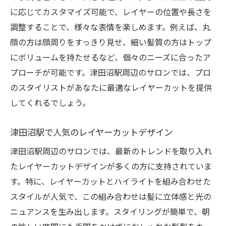
津田沼駅で手に入る時短スタイリングアイ
に応じてカスタマイズ可能で、レイヤーの位置や長さを
テム
調整することで、様々な表情を楽しめます。例えば、丸
顔の方は顔周りをすっきり見せ、細い髪質の方はトップ
スタイリングが苦手でも安心のカット技術
にボリュームを持たせるなど、個々のニーズに合ったア
千葉県で見つける！津田沼駅発のレイヤーカッ
プローチが可能です。津田沼駅周辺のサロンでは、プロ
トトレンド
のスタイリストがあなたに最適なレイヤーカットを提供
2023年のレイヤーカットトレンドをチェッ
してくれるでしょう。
ク
津田沼駅周辺のサロンが発信する最新デザ
津田沼駅で人気のレイヤーカットデザイン
イン
津田沼駅周辺のサロンでは、最新のトレンドを取り入れ
千葉県内で注目のレイヤーカットスタイル
たレイヤーカットデザインが多くの方に支持されていま
津田沼駅から広がるトレンドの影響
す。特に、レイヤーカットとハイライトを組み合わせた
レイヤーカットの進化と未来
スタイルが人気で、この組み合わせは髪に立体感と光の
津田沼駅が生み出す新スタイルの魅力
ニュアンスを生み出します。スタイリングが簡単で、朝
立体感抜群！津田沼駅近くのレイヤーカットサ