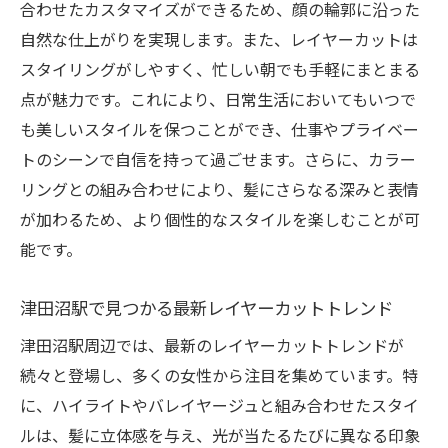
合わせたカスタマイズができるため、顔の輪郭に沿った
理想のスタイルを伝えるためのヒント
自然な仕上がりを実現します。また、レイヤーカットは
津田沼駅周辺のサロンでの施術体験レポー
スタイリングがしやすく、忙しい朝でも手軽にまとまる
ト
点が魅力です。これにより、日常生活においてもいつで
満足度が高まるアフターケアのポイント
も美しいスタイルを保つことができ、仕事やプライベー
レイヤーカットで自信を持てる自分に
トのシーンで自信を持って過ごせます。さらに、カラー
多様なスタイルが魅力！津田沼駅のレイヤーカ
リングとの組み合わせにより、髪にさらなる深みと表情
ットの人気の秘密
が加わるため、より個性的なスタイルを楽しむことが可
個性を引き立てるレイヤーカットのバリエ
能です。
ーション
津田沼駅のサロンが誇る独自のスタイル
津田沼駅で見つかる最新レイヤーカットトレンド
多様な髪質にも対応するレイヤーカットテ
津田沼駅周辺では、最新のレイヤーカットトレンドが
クニック
続々と登場し、多くの女性から注目を集めています。特
人気のベーススタイルとそのアレンジ
に、ハイライトやバレイヤージュと組み合わせたスタイ
ルは、髪に立体感を与え、光が当たるたびに異なる印象
レイヤーカットで表現する季節感