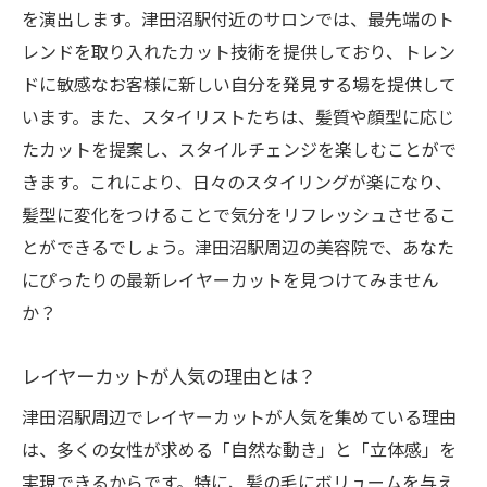
を演出します。津田沼駅付近のサロンでは、最先端のト
津田沼駅で見つけるトレンドスタイルの変
レンドを取り入れたカット技術を提供しており、トレン
遷
ドに敏感なお客様に新しい自分を発見する場を提供して
顔型に合わせた津田沼駅のレイヤーカットで新
います。また、スタイリストたちは、髪質や顔型に応じ
しい自分に出会う
たカットを提案し、スタイルチェンジを楽しむことがで
顔型別に選ぶ最適なレイヤーカット
きます。これにより、日々のスタイリングが楽になり、
プロが教える顔型別スタイリングのコツ
髪型に変化をつけることで気分をリフレッシュさせるこ
自分に似合う髪型を見つけるポイント
とができるでしょう。津田沼駅周辺の美容院で、あなた
津田沼駅周辺でのカウンセリング体験談
にぴったりの最新レイヤーカットを見つけてみません
レイヤーカットで実現する理想のフェイス
か？
ライン
レイヤーカットが人気の理由とは？
顔型に合わせたトレンドスタイルの提案
津田沼駅周辺でレイヤーカットが人気を集めている理由
津田沼駅周辺で自分だけのレイヤーカットスタ
は、多くの女性が求める「自然な動き」と「立体感」を
イルを探そう
実現できるからです。特に、髪の毛にボリュームを与え