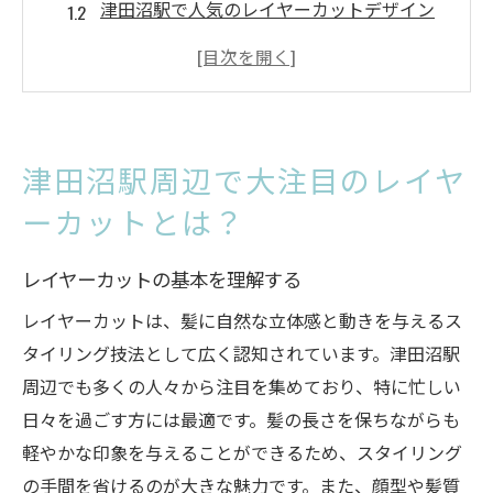
津田沼駅で人気のレイヤーカットデザイン
レイヤーカットのメリットと魅力
津田沼駅で見つかる最新レイヤーカットト
レンド
レイヤーカットが人気の理由とは？
津田沼駅周辺で大注目のレイヤ
津田沼駅周辺でおすすめのサロン紹介
ーカットとは？
スタイリングが簡単な津田沼駅のレイヤーカッ
ト技術
レイヤーカットの基本を理解する
簡単スタイリングの秘訣
レイヤーカットは、髪に自然な立体感と動きを与えるス
津田沼駅のサロンで学ぶスタイリングテク
タイリング技法として広く認知されています。津田沼駅
ニック
周辺でも多くの人々から注目を集めており、特に忙しい
忙しい朝も安心なレイヤーカットの魅力
日々を過ごす方には最適です。髪の長さを保ちながらも
プロがおすすめするレイヤーカットのスタ
軽やかな印象を与えることができるため、スタイリング
イリング法
の手間を省けるのが大きな魅力です。また、顔型や髪質