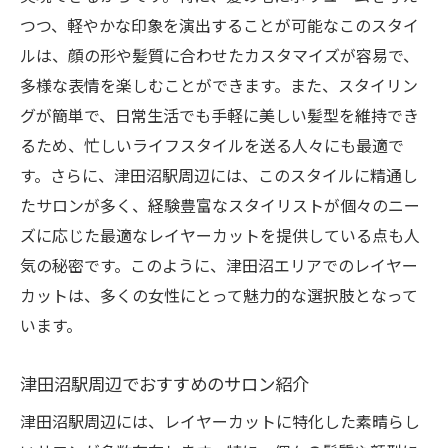
自分にぴったりのスタイルをデザイン
つつ、軽やかな印象を演出することが可能なこのスタイ
カット後のスタイリングを楽しむヒント
ルは、顔の形や髪質に合わせたカスタマイズが容易で、
津田沼駅でのスタイルチェンジ成功事例
多様な表情を楽しむことができます。また、スタイリン
レイヤーカットで日常を彩る方法
グが簡単で、日常生活でも手軽に美しい髪型を維持でき
自分だけのオリジナルスタイルを見つける
るため、忙しいライフスタイルを送る人々にも最適で
旅
す。さらに、津田沼駅周辺には、このスタイルに精通し
津田沼駅で叶えるヘアスタイルのアイデン
たサロンが多く、経験豊富なスタイリストが個々のニー
ティティ
ズに応じた最適なレイヤーカットを提供している点も人
気の秘密です。このように、津田沼エリアでのレイヤー
カットは、多くの女性にとって魅力的な選択肢となって
います。
津田沼駅周辺でおすすめのサロン紹介
津田沼駅周辺には、レイヤーカットに特化した素晴らし