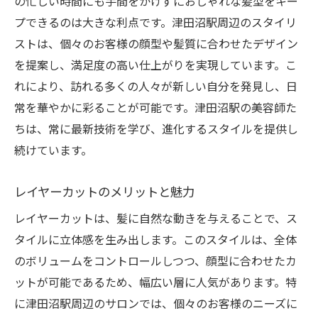
の忙しい時間にも手間をかけずにおしゃれな髪型をキー
ロン案内
プできるのは大きな利点です。津田沼駅周辺のスタイリ
ストは、個々のお客様の顔型や髪質に合わせたデザイン
レイヤーカットで叶える立体感の秘密
を提案し、満足度の高い仕上がりを実現しています。こ
津田沼駅のサロン選びのポイント
れにより、訪れる多くの人々が新しい自分を発見し、日
口コミで人気のサロン特集
常を華やかに彩ることが可能です。津田沼駅の美容師た
レイヤーカットに特化したプロフェッショ
ちは、常に最新技術を学び、進化するスタイルを提供し
ナルたち
続けています。
初めてのサロン体験を成功させる方法
津田沼駅周辺のおすすめサロンランキング
レイヤーカットのメリットと魅力
津田沼駅周辺で理想のレイヤーカットを手に入
レイヤーカットは、髪に自然な動きを与えることで、ス
れる方法
タイルに立体感を生み出します。このスタイルは、全体
自分に似合うレイヤーカットを見つけるコ
のボリュームをコントロールしつつ、顔型に合わせたカ
ツ
ットが可能であるため、幅広い層に人気があります。特
サロンでのカウンセリングの重要性
に津田沼駅周辺のサロンでは、個々のお客様のニーズに