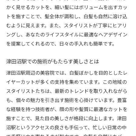
かく見せるカットを、細い髪にはボリュームを出すカッ
カットの真髄を知る
トを施すことで、髪全体が調和し、白髪も自然に溶け込
プロフェッショナルの技術を体感
むように見えます。また、スタイリストが丁寧にヒアリ
レイヤーカットで変わる印象と自分
ングし、あなたのライフスタイルに最適なヘアデザイン
個性を引き出すヘアスタイルの選び方
を提案してくれるので、日々の手入れも簡単です。
自然な流れを生むカット技術
津田沼駅の美容院でのカウンセリング風景
津田沼駅での施術がもたらす美しさとは
体験者の声に基づく施術後の変化
津田沼駅周辺の美容院では、白髪ぼかしを目的としたレ
津田沼駅で叶える白髪ぼかしとレイヤーカット
イヤーカットが多くの支持を集めています。この地域の
の絶妙なコンビネーション
スタイリストたちは、最新のトレンドを取り入れながら
シンプルで効果的なスタイリング法
も、個々の魅力を引き出す施術を心掛けています。豊富
な経験を持つ技術者が、顔の形や髪質に最適なカットを
白髪ぼかしとレイヤーカットの相性
施すことで、見た目の美しさが格段に向上します。津田
最新トレンドを取り入れたカット例
沼駅というアクセスの良さも手伝って、忙しい日常の中
自信を持って外出できる髪型提案