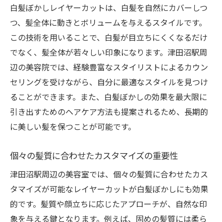
スタイリストが語る、髪型の選び方
白髪ぼかしレイヤーカットは、白髪を自然にカバーしつ
日常生活での白髪ケアの重要性
つ、髪全体に動きとボリュームを与えるスタイルです。
この技術を用いることで、白髪が目立ちにくくなるだけ
自分に合うスタイリストの見つけ方
でなく、髪全体が若々しい印象になります。津田沼駅周
津田沼駅での成功事例から学ぶ
辺の美容院では、経験豊富なスタイリストによるカウン
レイヤーカットで白髪をおしゃれにぼかす津田
セリングを受けながら、自分に最適なスタイルを見つけ
沼駅周辺のサロン特集
ることができます。また、白髪ぼかしの効果を最大限に
口コミで人気のサロンリスト
引き出すためのヘアケア方法も提案されるため、長期的
白髪ぼかしに特化したスタイリングテクニ
に美しい髪を保つことが可能です。
ック
サロンの選び方とチェックポイント
個々の髪質に合わせたカスタマイズの重要性
プロが教える、白髪を活かすコツ
津田沼駅周辺の美容室では、個々の髪質に合わせたカス
津田沼駅で長年愛される美容院の秘密
タマイズが可能なレイヤーカットが白髪ぼかしにも効果
予約が取りやすいおすすめサロン
的です。髪質や顔立ちに応じたアプローチが、自然な印
象を与える鍵となります。例えば、固めの髪質には柔ら
白髪ぼかしのプロが集まる津田沼駅でレイヤー