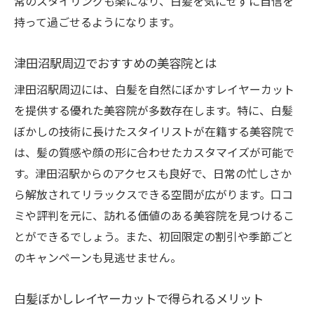
常のスタイリングも楽になり、白髪を気にせずに自信を
法
持って過ごせるようになります。
千葉県津田沼駅で白髪を素敵にぼかすレイヤー
津田沼駅周辺でおすすめの美容院とは
カットの秘訣
ステップアップするためのヘアデザイン
津田沼駅周辺には、白髪を自然にぼかすレイヤーカット
白髪ぼかしのプロに聞く最新技術
を提供する優れた美容院が多数存在します。特に、白髪
ぼかしの技術に長けたスタイリストが在籍する美容院で
津田沼駅周辺の隠れた名店紹介
は、髪の質感や顔の形に合わせたカスタマイズが可能で
カラーとカットの絶妙なバランスを探る
す。津田沼駅からのアクセスも良好で、日常の忙しさか
美しい髪を保つための習慣化
ら解放されてリラックスできる空間が広がります。口コ
レイヤーカットで自信を取り戻す方法
ミや評判を元に、訪れる価値のある美容院を見つけるこ
白髪を活かす津田沼駅のレイヤーカット—自然
とができるでしょう。また、初回限定の割引や季節ごと
な美しさを取り戻す
のキャンペーンも見逃せません。
自然派志向の人におすすめのスタイル
白髪ぼかしレイヤーカットで得られるメリット
白髪をポジティブに見せるカラーリング