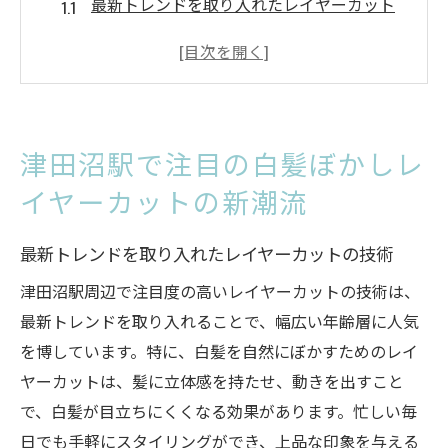
最新トレンドを取り入れたレイヤーカット
の技術
白髪を自然にぼかすためのスタイリングテ
クニック
津田沼駅周辺でおすすめの美容院とは
津田沼駅で注目の白髪ぼかしレ
白髪ぼかしレイヤーカットで得られるメリ
イヤーカットの新潮流
ット
個々の髪質に合わせたカスタマイズの重要
最新トレンドを取り入れたレイヤーカットの技術
性
津田沼駅周辺で注目度の高いレイヤーカットの技術は、
津田沼駅での施術がもたらす美しさとは
最新トレンドを取り入れることで、幅広い年齢層に人気
白髪を自然にカバーする津田沼駅近くのレイヤ
を博しています。特に、白髪を自然にぼかすためのレイ
ーカット術
ヤーカットは、髪に立体感を持たせ、動きを出すこと
自然な仕上がりを実現するカットのコツ
で、白髪が目立ちにくくなる効果があります。忙しい毎
白髪を目立たなくするカラーの選び方
日でも手軽にスタイリングができ、上品な印象を与える