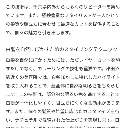
忙しい日常でも長持ちするスタイルの維持
この技術は、千葉県内外からも多くのリピーターを集め
方法
ています。また、経験豊富なスタイリストが一人ひとり
スタイリストがおすすめするホームケア製
の髪質や顔立ちに合わせて最適なカットを提供すること
品
で、個々の魅力を引き出します。
津田沼駅付近で評判の良い美容師特集
白髪を自然にぼかすためのスタイリングテクニック
顧客の声：レイヤーカットで変わった日常
忙しい日常にぴったり！津田沼駅のレイヤーカ
白髪を自然にぼかすためには、ただレイヤーカットを施
ットで白髪をぼかす方法
すだけでなく、カラーリングの技術も重要です。津田沼
駅近くの美容院では、白髪ぼかしに特化したハイライト
ライフスタイルに合ったスタイルの提案
を取り入れることで、髪全体に自然な明るさをもたらし
ヘアケアを怠らないための簡単テクニック
ます。この技術は、部分的な明るい色を追加することで
サロン選びで失敗しないためのポイント
白髪が一体化しやすく、目立ちにくくなる効果がありま
白髪ぼかしに適した最新の製品紹介
す。また、個々の髪質や希望に応じたカスタマイズを行
自宅でできる簡単スタイリング法
い、ナチュラルで洗練された仕上がりを実現します。日
スタイリストのアドバイスを活かした美容