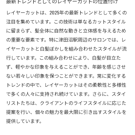
最新トレンドとしてのレイヤーカットの位置付け
理由
レイヤーカットは、2025年の最新トレンドとして多くの
レイヤーカットが髪に与えるダイナミック
注目を集めています。この技術は単なるカットスタイル
な効果
に留まらず、髪全体に自然な動きと立体感を与えるため
軽やかさを出すためのレイヤーカットの技
の重要な要素です。特に津田沼駅周辺のサロンでは、レ
法
イヤーカットと白髪ぼかしを組み合わせたスタイルが流
髪のボリューム感を引き出すカット法
行しています。この組み合わせにより、白髪が目立た
ず、軽やかな印象を与えることができ、年齢を感じさせ
スタイルに表情を与えるレイヤーカット
ない若々しい印象を保つことができます。常に変化する
動きを強調するためのスタイリングコツ
トレンドの中で、レイヤーカットはその柔軟性と多様性
津田沼で選ばれる理由：レイヤーカットの
で多くの人々に支持され続けています。さらに、スタイ
魅力
リストたちは、クライアントのライフスタイルに応じた
白髪ぼかしを成功させるためのカラーデザイン
提案を行い、個々の魅力を最大限に引き出すスタイルを
のコツ
提供しています。
白髪に合わせたカラーデザインの選び方