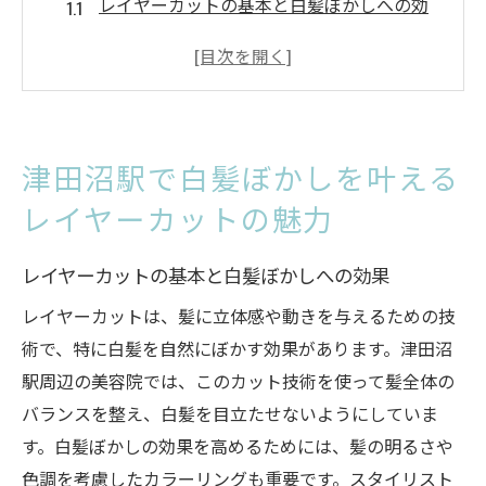
レイヤーカットの基本と白髪ぼかしへの効
果
津田沼エリアのスタイリストが語るレイヤ
ーカットのポイント
白髪が目立たない自然なスタイルを実現す
津田沼駅で白髪ぼかしを叶える
る方法
レイヤーカットの魅力
最新トレンドとしてのレイヤーカットの位
置付け
レイヤーカットの基本と白髪ぼかしへの効果
レイヤーカットと他のカラーデザインとの
組み合わせ
レイヤーカットは、髪に立体感や動きを与えるための技
術で、特に白髪を自然にぼかす効果があります。津田沼
髪質に応じた最適なレイヤーカットの選び
駅周辺の美容院では、このカット技術を使って髪全体の
方
バランスを整え、白髪を目立たせないようにしていま
レイヤーカットで自然に白髪をカモフラージュ
す。白髪ぼかしの効果を高めるためには、髪の明るさや
する方法
色調を考慮したカラーリングも重要です。スタイリスト