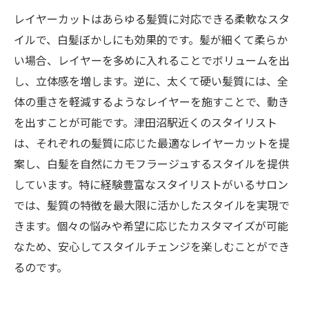
津田沼で人気のレイヤーカットの秘密
レイヤーカットはあらゆる髪質に対応できる柔軟なスタ
あなたに合った白髪ぼかしスタイルを見つける
イルで、白髪ぼかしにも効果的です。髪が細くて柔らか
方法
い場合、レイヤーを多めに入れることでボリュームを出
し、立体感を増します。逆に、太くて硬い髪質には、全
自分にぴったりの白髪ぼかしを選ぶポイン
体の重さを軽減するようなレイヤーを施すことで、動き
ト
を出すことが可能です。津田沼駅近くのスタイリスト
顔立ちに合わせた白髪ぼかしのアイデア
は、それぞれの髪質に応じた最適なレイヤーカットを提
スタイル別白髪ぼかしのおすすめ
案し、白髪を自然にカモフラージュするスタイルを提供
美容師が提案するカスタマイズ白髪ぼかし
しています。特に経験豊富なスタイリストがいるサロン
白髪ぼかしを選ぶ際のチェックポイント
では、髪質の特徴を最大限に活かしたスタイルを実現で
津田沼で自分に合うスタイルを見つけるヒ
きます。個々の悩みや希望に応じたカスタマイズが可能
ント
なため、安心してスタイルチェンジを楽しむことができ
るのです。