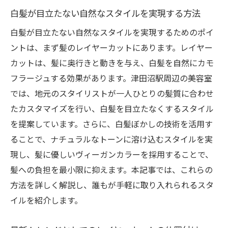
津田沼駅近くのサロンでの施術体験
白髪が目立たない自然なスタイルを実現する方法
口コミで評判の白髪ぼかし技術
白髪が目立たない自然なスタイルを実現するためのポイ
初めての方でも安心の白髪ぼかしガイド
ントは、まず髪のレイヤーカットにあります。レイヤー
地元のスタイリストが提案する白髪ぼかしの最
カットは、髪に奥行きと動きを与え、白髪を自然にカモ
新スタイル
フラージュする効果があります。津田沼駅周辺の美容室
スタイリストが考える最先端の白髪ぼかし
では、地元のスタイリストが一人ひとりの髪質に合わせ
たカスタマイズを行い、白髪を目立たなくするスタイル
髪質別おすすめの白髪ぼかしスタイル
を提案しています。さらに、白髪ぼかしの技術を活用す
白髪ぼかしのトレンドとその進化
ることで、ナチュラルなトーンに溶け込むスタイルを実
おしゃれに白髪を隠すためのスタイル提案
現し、髪に優しいヴィーガンカラーを採用することで、
津田沼のスタイリストが選ぶ人気の白髪ぼ
髪への負担を最小限に抑えます。本記事では、これらの
かし
方法を詳しく解説し、誰もが手軽に取り入れられるスタ
白髪ぼかしで個性を引き出すためのポイン
イルを紹介します。
ト
レイヤーカットで髪に動きと軽やかさを与える