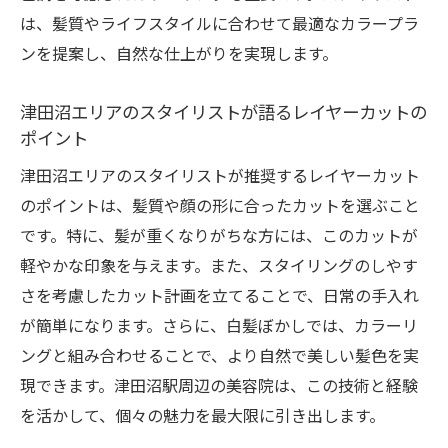
髪の動きを活かして白髪をぼかすテクニッ
は、髪質やライフスタイルに合わせて最適なカラープラ
ク
ンを提案し、自然な仕上がりを実現します。
色味調整で白髪を目立たせない工夫
白髪ぼかしに最適なカラー選び
津田沼エリアのスタイリストが語るレイヤーカットの
ポイント
レイヤーカットが白髪を隠す理由
ナチュラルな見た目を保つためのスタイリ
津田沼エリアのスタイリストが推奨するレイヤーカット
ング手法
のポイントは、髪質や顔の形に合ったカットを選ぶこと
地元のサロンで体験できる独自の白髪ぼか
です。特に、髪が重くなりがちな方には、このカットが
し
軽やかな印象を与えます。また、スタイリングのしやす
さを考慮したカット計画を立てることで、日常の手入れ
津田沼駅周辺で人気の白髪ぼかしテクニック
が簡単になります。さらに、白髪ぼかしでは、カラーリ
地元で話題の白髪ぼかしテクニックとは
ングと組み合わせることで、より自然で美しい髪色を実
スタイリストが推薦する白髪ぼかしの施術
現できます。津田沼駅周辺の美容院は、この技術と経験
法
を活かして、個々の魅力を最大限に引き出します。
白髪ぼかしに特化した最新カラーデザイン