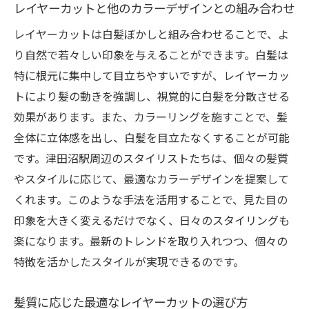
カラーリングの持続性を高めるテクニック
レイヤーカットと他のカラーデザインとの組み合わせ
髪質を考慮した白髪ぼかしカラー
レイヤーカットは白髪ぼかしと組み合わせることで、よ
失敗しない白髪ぼかしのためのアドバイス
り自然で若々しい印象を与えることができます。白髪は
地元のスタイリストが教えるカラー選び
特に根元に集中して目立ちやすいですが、レイヤーカッ
トにより髪の動きを強調し、視覚的に白髪を分散させる
白髪に最適なカラーデザインのトレンド
効果があります。また、カラーリングを施すことで、髪
津田沼駅の美容師が教えるレイヤーカットのす
全体に立体感を出し、白髪を目立たなくすることが可能
べて
です。津田沼駅周辺のスタイリストたちは、個々の髪質
プロフェッショナルが語るレイヤーカット
やスタイルに応じて、最適なカラーデザインを提案して
の基本
くれます。このような手法を活用することで、見た目の
美容師が推奨するレイヤーカットのスタイ
印象を大きく変えるだけでなく、日々のスタイリングも
ル
楽になります。最新のトレンドを取り入れつつ、個々の
初めてのレイヤーカット体験ガイド
特徴を活かしたスタイルが実現できるのです。
髪質に合わせたレイヤーカットの技術
髪質に応じた最適なレイヤーカットの選び方
レイヤーカットで個性を表現する方法