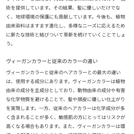
長持ちする美しい発色
術を提供しています。その結果、髪に優しいだけでな
エシカルなライフスタイル提案
く、地球環境の保護にも貢献しています。今後も、植物
社会的責任を果たす美容の選び方
由来染料はますます進化し、多様なニーズに応えるため
津田沼駅周辺でヴィーガンカラーを試す！ブリ
に新たな技術と結びついて革新を続けていくことでしょ
ーチ無しでも輝く髪へ
う。
津田沼駅で行うヴィーガンカラー体験
ヴィーガンカラーと従来のカラーの違い
初めて試す方へのアドバイス
ヴィーガンカラーと従来のヘアカラーとの最大の違い
最適なサロン選びのポイント
は、使用する成分にあります。ヴィーガンカラーは植物
ヴィーガンカラーの施術プロセス
由来の成分を主成分としており、動物由来の成分や有害
アフターケアで美しさを保つ方法
な化学物質を避けることで、髪や頭皮に優しい仕上がり
サロンスタッフのおすすめカラー
を実現します。一方、従来のヘアカラーは化学成分が多
く含まれることが多く、敏感肌の方にとってはリスクが
高くなる場合もあります。また、ヴィーガンカラーは環