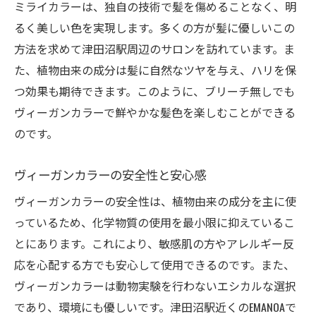
ミライカラーは、独自の技術で髪を傷めることなく、明
ヴィーガンカラーと地球環境保護
るく美しい色を実現します。多くの方が髪に優しいこの
エコ志向のライフスタイル提案
方法を求めて津田沼駅周辺のサロンを訪れています。ま
肌トラブルを避ける選択肢
た、植物由来の成分は髪に自然なツヤを与え、ハリを保
自然派志向の人におすすめの理由
つ効果も期待できます。このように、ブリーチ無しでも
EMANOAのHEUミライカラーで実現する自然な色合
ヴィーガンカラーで鮮やかな髪色を楽しむことができる
いと健康的な髪
のです。
HEUミライカラーの革新性
自然な色合いを引き出す技術
ヴィーガンカラーの安全性と安心感
髪の健康を守る成分
ヴィーガンカラーの安全性は、植物由来の成分を主に使
EMANOAのこだわりと信頼性
っているため、化学物質の使用を最小限に抑えているこ
とにあります。これにより、敏感肌の方やアレルギー反
顧客の声から見える効果
応を心配する方でも安心して使用できるのです。また、
健康的な髪を保つ秘訣
ヴィーガンカラーは動物実験を行わないエシカルな選択
ヘアカラー革命！ブリーチ不要のヴィーガンカ
であり、環境にも優しいです。津田沼駅近くのEMANOAで
ラーで環境に優しい選択を