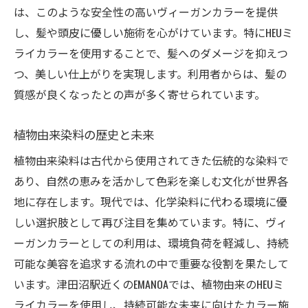
は、このような安全性の高いヴィーガンカラーを提供
ヴィーガンカラーが変えるヘアカラーの常
し、髪や頭皮に優しい施術を心がけています。特にHEUミ
識
ライカラーを使用することで、髪へのダメージを抑えつ
環境に配慮した成分と製造過程
つ、美しい仕上がりを実現します。利用者からは、髪の
持続可能な美しさを選ぶ理由
質感が良くなったとの声が多く寄せられています。
ブリーチ不要で楽しむヘアカラーの可能性
植物由来染料の歴史と未来
サステナブルな美意識とは
ヴィーガンカラーがもたらすライフスタイ
植物由来染料は古代から使用されてきた伝統的な染料で
ルの変化
あり、自然の恵みを活かして色彩を楽しむ文化が世界各
地に存在します。現代では、化学染料に代わる環境に優
ヴィーガンカラーを選ぶ5つの理由！髪と地球を
しい選択肢として再び注目を集めています。特に、ヴィ
守る新しいスタンダード
ーガンカラーとしての利用は、環境負荷を軽減し、持続
動物由来成分不使用の安心感
可能な美容を追求する流れの中で重要な役割を果たして
環境保護に貢献する選択
います。津田沼駅近くのEMANOAでは、植物由来のHEUミ
髪へのダメージを抑える
ライカラーを使用し、持続可能な未来に向けたカラー施