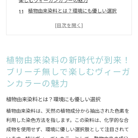
楽しむヴィーガンカラーの魅力
植物由来染料とは？環境にも優しい選択
ブリーチ無しでも鮮やかに染まる理由とは
ヴィーガンカラーの安全性と安心感
植物由来染料の歴史と未来
ヴィーガンカラーと従来のカラーの違い
植物由来染料の新時代が到来！
健康と美容を両立する新しいカラー技術
ブリーチ無しで楽しむヴィーガ
ヴィーガンカラーで叶える！ブリーチ無しでも
ンカラーの魅力
鮮やかなヘアカラー
ヴィーガンカラーのカラーバリエーション
植物由来染料とは？環境にも優しい選択
ブリーチ無しでの発色の秘密
植物由来染料は、天然の植物成分から抽出された色素を
髪質に合わせたヴィーガンカラーの選び方
利用した染色方法を指します。この染料は、化学的な合
ヴィーガンカラーの持ちとケア方法
成物を使用せず、環境に優しい選択肢として注目されて
カラー後の髪の健康維持方法