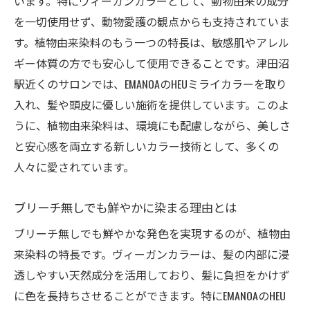
います。特にヴィーガンカラーとして、動物由来の成分
ヴィーガンカラーの体験談とレビュー
を一切使用せず、動物愛護の観点からも支持されていま
津田沼駅で体験する植物由来のヴィーガンカラ
す。植物由来染料のもう一つの特長は、敏感肌やアレル
ーの深い理由
ギー体質の方でも安心して使用できることです。津田沼
駅近くのサロンでは、EMANOAのHEUミライカラーを取り
津田沼駅周辺で注目のサロン紹介
入れ、髪や頭皮に優しい施術を提供しています。このよ
EMANOAのヴィーガンカラーの特徴
うに、植物由来染料は、環境にも配慮しながら、美しさ
地元で人気の理由を探る
と安心感を両立する新しいカラー技術として、多くの
顧客満足度の高いサービスとは
人々に愛されています。
サロンの選び方と予約のポイント
体験者の声を集めて
ブリーチ無しでも鮮やかに染まる理由とは
敏感肌でも安心！ヴィーガンカラーがもたらす
ブリーチ無しでも鮮やかな発色を実現するのが、植物由
エコで健康的な美しさ
来染料の特長です。ヴィーガンカラーは、髪の内部に浸
敏感肌に優しい成分の秘密
透しやすい天然成分を活用しており、髪に負担をかけず
化学物質不使用の安心感
に色を長持ちさせることができます。特にEMANOAのHEU