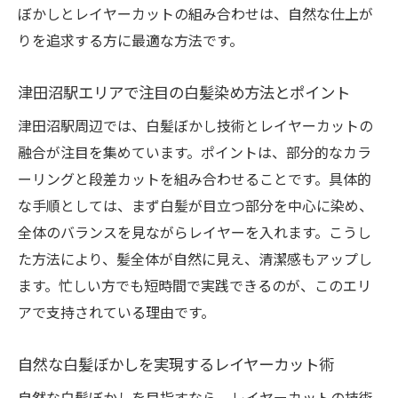
ぼかしとレイヤーカットの組み合わせは、自然な仕上が
の工夫
りを追求する方に最適な方法です。
やめ時や代替案も知る白髪染めの新常識
白髪染めのやめ時とレイヤーカットで変わ
津田沼駅エリアで注目の白髪染め方法とポイント
る印象
津田沼駅周辺では、白髪ぼかし技術とレイヤーカットの
津田沼駅で相談が増える白髪ぼかしの新提
融合が注目を集めています。ポイントは、部分的なカラ
案
ーリングと段差カットを組み合わせることです。具体的
白髪染め方法の見直しと自然な代替案を紹
な手順としては、まず白髪が目立つ部分を中心に染め、
介
全体のバランスを見ながらレイヤーを入れます。こうし
メンズにおすすめの白髪ぼかしやめ時の判
た方法により、髪全体が自然に見え、清潔感もアップし
断基準
ます。忙しい方でも短時間で実践できるのが、このエリ
レイヤーカットを活かした白髪対策の選択
アで支持されている理由です。
肢
自然な白髪ぼかしを実現するレイヤーカット術
健康的な髪を守る白髪ぼかし最新トレンド
自然な白髪ぼかしを目指すなら、レイヤーカットの技術