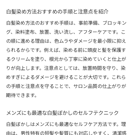
コツ
白髪染め方法おすすめの手順と注意点を紹介
メンズにおすすめの白髪染めセルフ術を紹
介
白髪染め方法のおすすめ手順は、事前準備、ブロッキン
グ、染料塗布、放置、洗い流し、アフターケアです。こ
白髪染め方法で後ろもきれいに染める秘訣
の順に進める理由は、色ムラやダメージを最小限に抑え
自宅で安全にできるレイヤーカットの基本
られるからです。例えば、染める前に頭皮と髪を保護す
泡タイプを活用した白髪ぼかしの便利な技
るクリームを塗り、根元から丁寧に染めていくと仕上が
根元までムラなく染めるブロッキングの秘訣
りが向上します。注意点としては、放置時間を守り、染
白髪ぼかしとレイヤーカットのための正し
めすぎによるダメージを避けることが大切です。これら
いブロッキング
の手順と注意点を守ることで、サロン品質の仕上がりが
津田沼駅周辺で人気の白髪染め方法ブロッ
期待できます。
キング術
自分でできる根元染めと白髪ぼかしのコツ
メンズにも最適な白髪ぼかしのセルフテクニック
白髪染めブロッキングやり方とムラなく染
白髪ぼかしはメンズにも最適なセルフケア方法です。理
めるポイント
由は、男性特有の短髪や髪質にも対応しやすく、清潔感