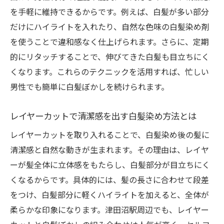
レイヤーカットを活かすブロッキングテク
を手軽に維持できるからです。例えば、白髪が多い部分
ニック
だけにハイライトを入れたり、自然な色味の白髪染め剤
を使うことで違和感なく仕上げられます。さらに、定期
初心者でも安心の白髪染め方法とブロッキ
的にリタッチすることで、伸びてきた白髪も目立ちにく
ング法
くなります。これらのテクニックを活用すれば、忙しい
泡タイプで簡単！時短白髪染めテクニック
男性でも簡単に白髪ぼかしを続けられます。
泡タイプ白髪染めとレイヤーカットの相性
を検証
レイヤーカットで清潔感を出す白髪染め方法とは
津田沼駅でも選ばれる泡タイプ白髪染め方
レイヤーカットを取り入れることで、白髪染め後の髪に
法の魅力
清潔感と自然な動きが生まれます。その理由は、レイヤ
時短で白髪ぼかしを実現する泡タイプの使
ーが髪全体に立体感をもたらし、白髪部分が目立ちにく
い方
くなるからです。具体的には、髪の長さに合わせて段差
自分でできる泡タイプ白髪染めのコツと注
をつけ、白髪部分に軽くハイライトを加えると、全体が
意点
柔らかな印象になります。津田沼駅周辺でも、レイヤー
白髪染め方法おすすめ泡タイプとレイヤー