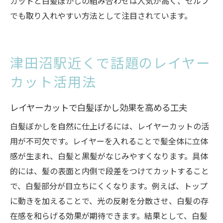
カットと白髪ぼかしの組み合わせは人気が高く、セルフ
カット活用術
でも取り入れやすい方法として注目されています。
メンズ必見の泡タイプ白髪染めテクニック
レイヤーカットで清潔感を引き立てる方法
津田沼駅近くで話題のレイヤー
白髪ぼかしを引き立てるレイヤーカットの
基本設計
カット活用法
津田沼駅周辺で定番の清潔感あるスタイル
レイヤーカットで白髪ぼかし効果を高める工夫
提案
メンズも納得のレイヤーカットと白髪染め
白髪ぼかしを自然に仕上げるには、レイヤーカットの活
方法
用が不可欠です。レイヤーを入れることで髪全体に立体
感が生まれ、白髪と黒髪がなじみやすくなります。具体
清潔感を高めるセルフ白髪ぼかしのポイン
的には、髪の表面と内側で段差をつけてカットすること
ト
で、白髪部分が目立ちにくくなります。例えば、トップ
白髪染め方法とレイヤーカットで若々しさ
に動きを加えることで、光の反射を分散させ、白髪の存
を演出
在感を和らげる効果が期待できます。結果として、白髪
自然な仕上がりを実現するカットとカラー