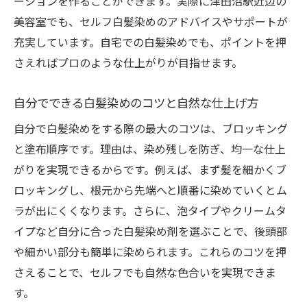
ーションを作ることができます。実際に津田沼駅近辺の
白髪ぼかしが映えるカラーの選び方の基本
美容室でも、セルフ白髪染めのアドバイスやサポートが
津田沼駅近くで人気の白髪染めカラー傾向
充実しています。自宅での白髪染めでも、ポイントを押
を分析
さえればプロのような仕上がりが目指せます。
レイヤーカットに合うカラーと白髪ぼかし
の関係
自分でできる白髪染めのコツと自然な仕上げ方
白髪染め方法で失敗しない色選びのコツ
自分で白髪染めをする際の最大のコツは、ブロッキング
自分に合う白髪染めトリートメントの選択
と塗布順序です。理由は、染め残しを防ぎ、均一な仕上
基準
がりを実現できるからです。例えば、まず髪を細かくブ
白髪が目立たないカラーの最新トレンド解
ロッキングし、根元から先端へと順番に染めていくとム
説
ラが出にくくなります。さらに、泡タイプやクリームタ
自分でできる白髪染めのやり方とコツ
イプなど自分に合った白髪染め剤を選ぶことで、後頭部
白髪ぼかしのセルフ手順とレイヤーカット
や細かい部分も簡単に染められます。これらのコツを押
の準備
さえることで、セルフでも自然な色合いを実現できま
津田沼駅周辺で話題の白髪染め方法を試す
す。