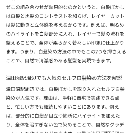
ぜこの組み合わせが効果的なのかというと、白髪ぼかし
津田沼駅近くで話題のレイヤーカット活用法
は白髪と黒髪のコントラストを和らげ、レイヤーカット
レイヤーカットで白髪ぼかし効果を高める
は髪に動きと立体感を与えるからです。例えば、明るめ
工夫
のハイライトを白髪部分に入れ、レイヤーで髪の流れを
津田沼駅エリアで注目の白髪染め方法とポ
整えることで、全体が柔らかく若々しい印象に仕上がり
イント
ます。つまり、白髪染め方法の中でもこの2つを押さえる
自然な白髪ぼかしを実現するレイヤーカッ
ことで、自然で清潔感のある髪型を実現できます。
ト術
メンズ向けレイヤーカットと白髪染めの組
津田沼駅周辺でも人気のセルフ白髪染め方法を解説
み合わせ
津田沼駅周辺では、白髪ぼかしを取り入れたセルフ白髪
白髪染め方法とレイヤーカットの相性を徹
染めが人気です。理由は、手軽に自宅で実践できる点
底検証
と、忙しい方でも継続しやすいことにあります。例え
白髪ぼかしを活かすヘアスタイルの作り方
ば、部分的に白髪が目立つ箇所にハイライトを加えた
白髪が目立たないカラー選びのポイント
り、全体を暗すぎない色で染めることで、自然なグラデ