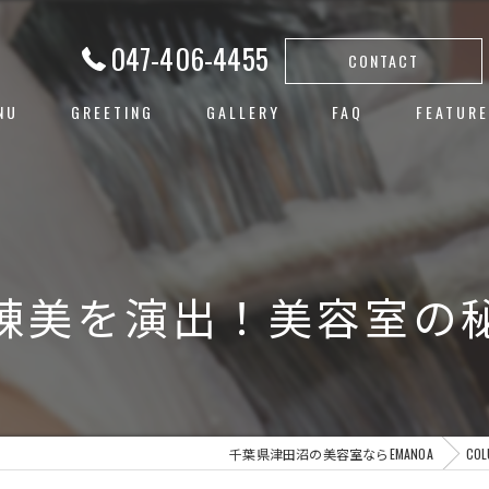
047-406-4455
CONTACT
NU
GREETING
GALLERY
FAQ
FEATURE
白髪ぼか
ハイライ
ヘアカラ
練美を演出！美容室の
レイヤー
子連れ
千葉県津田沼の美容室ならEMANOA
COL