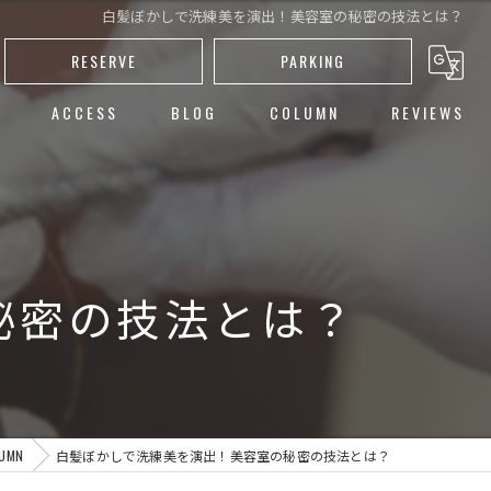
白髪ぼかしで洗練美を演出！美容室の秘密の技法とは？
RESERVE
PARKING
ACCESS
BLOG
COLUMN
REVIEWS
し
ト
ー
秘密の技法とは？
カット
UMN
白髪ぼかしで洗練美を演出！美容室の秘密の技法とは？