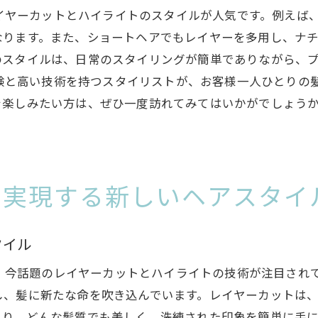
前原東のサロンの口コミと評判
なレイヤーカットとハイライトのスタイルが人気です。例え
レイヤーカットの進化したテクニック
なります。また、ショートヘアでもレイヤーを多用し、ナ
ハイライトで髪に動きをプラス津田沼駅のおすすめサロ
のスタイルは、日常のスタイリングが簡単でありながら、
ハイライトで魅せるスタイリッシュな髪
な経験と高い技術を持つスタイリストが、お客様一人ひとり
津田沼駅周辺のハイライトが得意なサロン
を楽しみたい方は、ぜひ一度訪れてみてはいかがでしょう
ハイライトの種類と特徴
髪に動きを与えるハイライトテクニック
おすすめのハイライトデザイン
で実現する新しいヘアスタイ
津田沼駅の美容室で体験するハイライト
津田沼駅近くで洗練されたレイヤーカットを楽しむ方法
タイル
洗練されたレイヤーカットとは
は、今話題のレイヤーカットとハイライトの技術が注目されて
津田沼駅のサロンで叶える理想の髪型
し、髪に新たな命を吹き込んでいます。レイヤーカットは
レイヤーカットで髪に立体感を
より、どんな髪質でも美しく、洗練された印象を簡単に手