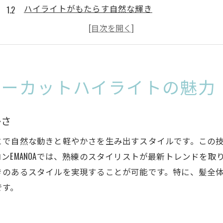
ハイライトがもたらす自然な輝き
津田沼駅周辺のおすすめサロン紹介
最新のヘアスタイルトレンドをチェック
レイヤーカットとハイライトの相性と効果
津田沼駅で人気のスタイル事例
ヤーカットハイライトの魅力
千葉県船橋市前原東で実現する新しいヘアスタイル
前原東の美容室が提供するトレンドスタイル
かさ
最先端の技術で叶える理想の髪型
とで自然な動きと軽やかさを生み出すスタイルです。この
前原東エリアのサロン一覧
ンEMANOAでは、熟練のスタイリストが最新トレンドを
レイヤーカットで変わるヘアスタイルの印象
きのあるスタイルを実現することが可能です。特に、髪全
ハイライトで作る立体感のある髪
です。
新しい自分に出会える前原東のサロン
津田沼駅近くのサロンで叶える立体感あふれる髪型